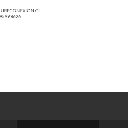
URECONEXION.CL
 9599 8626