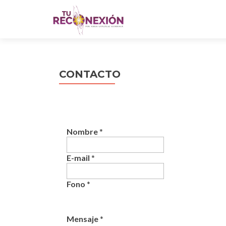
CONTACTO
Nombre
*
M
E-mail
*
e
n
Fono
*
s
a
j
e
Mensaje
*